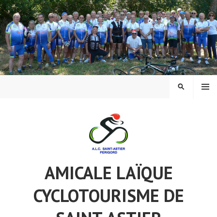
Aller
au
contenu
principal
MENU
RECHERCH
AMICALE LAÏQUE
CYCLOTOURISME DE