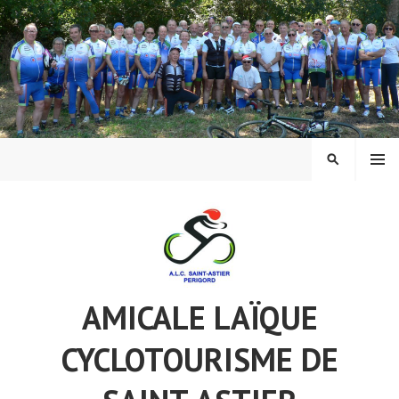
Aller
au
contenu
principal
MENU
RECHERCH
AMICALE LAÏQUE
CYCLOTOURISME DE