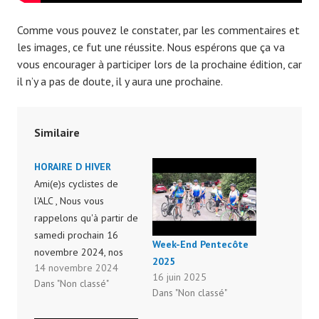
Comme vous pouvez le constater, par les commentaires et
les images, ce fut une réussite. Nous espérons que ça va
vous encourager à participer lors de la prochaine édition, car
il n’y a pas de doute, il y aura une prochaine.
Similaire
HORAIRE D HIVER
Ami(e)s cyclistes de
l'ALC , Nous vous
rappelons qu'à partir de
samedi prochain 16
Week-End Pentecôte
novembre 2024, nos
2025
14 novembre 2024
départs sont avancés à
16 juin 2025
Dans "Non classé"
13h30.
Dans "Non classé"
Cyclosportivement