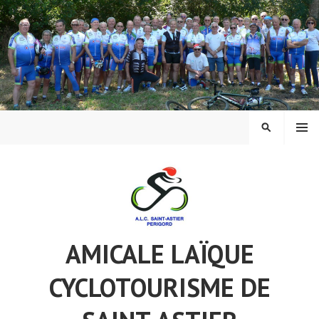
Aller
au
contenu
principal
MENU
RECHERCH
AMICALE LAÏQUE
CYCLOTOURISME DE