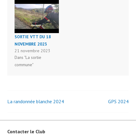
SORTIE VTT DU 18
NOVEMBRE 2023
21 novembre 2023
Dans "La sortie
commune"
P
o
s
La randonnée blanche 2024
GPS 2024
Navigation
t
é
des
d
a
articles
Contacter le Club