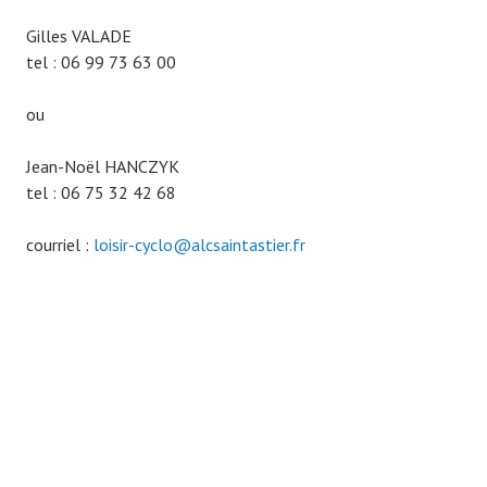
n
s
Gilles VALADE
N
tel : 06 99 73 63 00
o
n
ou
c
l
Jean-Noël HANCZYK
a
tel : 06 75 32 42 68
s
s
courriel :
loisir-cyclo@alcsaintastier.fr
é